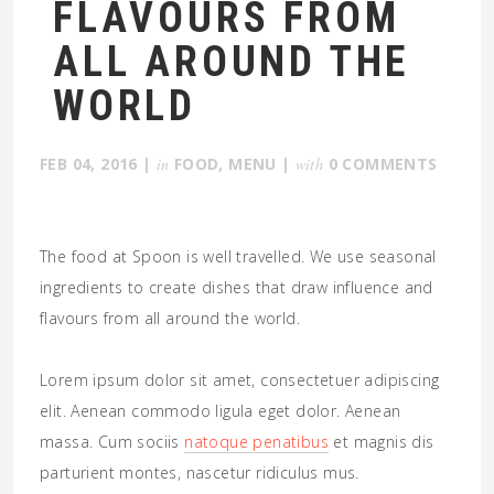
FLAVOURS FROM
ALL AROUND THE
WORLD
FEB 04, 2016
|
in
FOOD
,
MENU
|
with
0 COMMENTS
The food at Spoon is well travelled. We use seasonal
ingredients to create dishes that draw influence and
flavours from all around the world.
Lorem ipsum dolor sit amet, consectetuer adipiscing
elit. Aenean commodo ligula eget dolor. Aenean
massa. Cum sociis
natoque penatibus
et magnis dis
parturient montes, nascetur ridiculus mus.